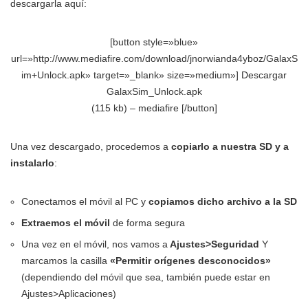
descargarla aquí:
[button style=»blue»
url=»http://www.mediafire.com/download/jnorwianda4yboz/GalaxS
im+Unlock.apk» target=»_blank» size=»medium»] Descargar
GalaxSim_Unlock.apk
(115 kb) – mediafire [/button]
Una vez descargado, procedemos a
copiarlo a nuestra SD y a
instalarlo
:
Conectamos el móvil al PC y
copiamos dicho archivo a la SD
Extraemos el móvil
de forma segura
Una vez en el móvil, nos vamos a
Ajustes>Seguridad
Y
marcamos la casilla
«Permitir orígenes desconocidos»
(dependiendo del móvil que sea, también puede estar en
Ajustes>Aplicaciones)