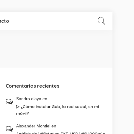
acto
Comentarios recientes
Sandro olaya
en
▷ ¿Cómo instalar Gab, la red social, en mi
móvil?
Alexander Montiel
en
Análisis de Wifistation EXT, USB Wifi 1000mW