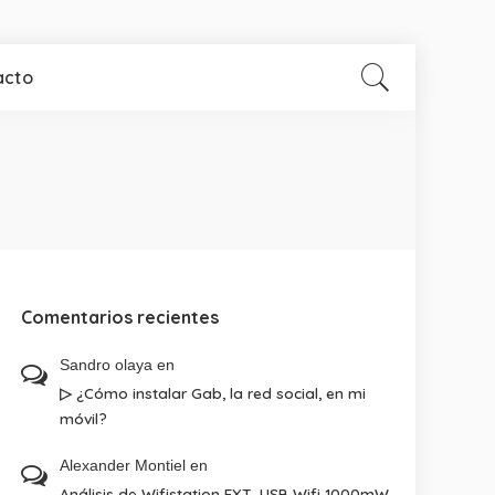
acto
Comentarios recientes
Sandro olaya
en
▷ ¿Cómo instalar Gab, la red social, en mi
móvil?
Alexander Montiel
en
Análisis de Wifistation EXT, USB Wifi 1000mW